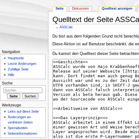
Seite
Diskussion
Quelltext anzeigen
Quelltext der Seite ASSCa
←
ASSCalc
Wechseln zu:
Navigation
,
Suche
Du bist aus dem folgenden Grund nicht berechtig
Diese Aktion ist auf Benutzer beschränkt, die ei
Navigation
Du kannst den Quelltext dieser Seite betrachten
Hauptseite
Letzte Änderungen
Zufällige Seite
Hilfe
Suche
Werkzeuge
Links auf diese Seite
Änderungen an
verlinkten Seiten
Spezialseiten
Seiteninformationen