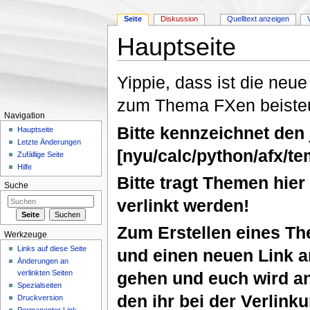
Seite
Diskussion
Quelltext anzeigen
Hauptseite
Wechseln zu:
Navigation
,
Suche
Yippie, dass ist die neue
zum Thema FXen beisteue
Navigation
Bitte kennzeichnet den 
Hauptseite
Letzte Änderungen
[nyu/calc/python/afx/tem
Zufällige Seite
Hilfe
Bitte tragt Themen hier 
Suche
verlinkt werden!
Zum Erstellen eines Th
Werkzeuge
Links auf diese Seite
und einen neuen Link a
Änderungen an
verlinkten Seiten
gehen und euch wird an
Spezialseiten
den ihr bei der Verlink
Druckversion