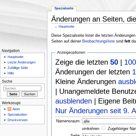
Spezialseite
Änderungen an Seiten, die 
←
Hauptseite
Wechseln zu:
Navigation
,
Suche
Diese Spezialseite listet die letzten Änderungen
Seiten auf deiner
Beobachtungsliste
sind
fett
dar
Navigation
Anzeigeoptionen
Hauptseite
Zeige die letzten
50
|
10
Letzte Änderungen
Zufällige Seite
Änderungen der letzten
Hilfe
Kleine Änderungen
ausb
Suche
| Unangemeldete Benutz
ausblenden
| Eigene Bei
Werkzeuge
Nur Änderungen seit 9. A
Atom
Spezialseiten
Druckversion
Namensraum:
umkehren
Zugehöriger N
Seite: